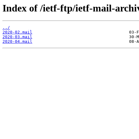
Index of /ietf-ftp/ietf-mail-arch
../
2020-02.mail
2020-03.mail
2020-04.mail