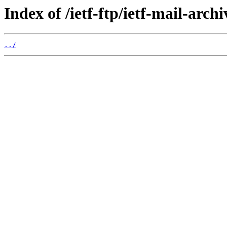
Index of /ietf-ftp/ietf-mail-arch
../