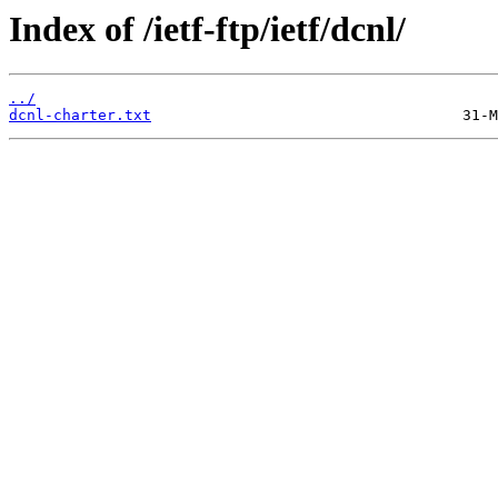
Index of /ietf-ftp/ietf/dcnl/
../
dcnl-charter.txt