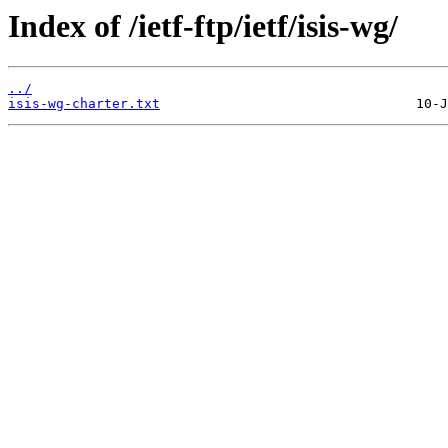
Index of /ietf-ftp/ietf/isis-wg/
../
isis-wg-charter.txt