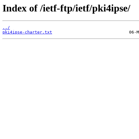
Index of /ietf-ftp/ietf/pki4ipse/
../
pki4ipse-charter.txt