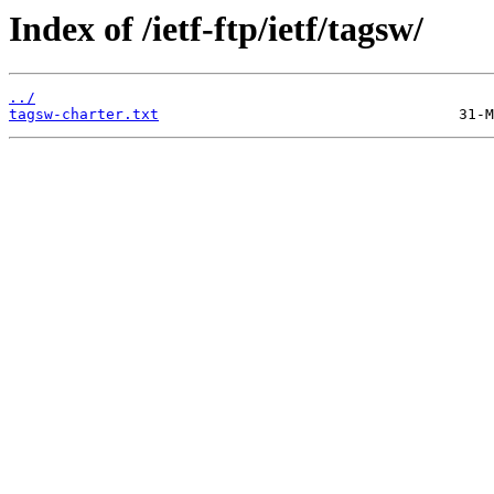
Index of /ietf-ftp/ietf/tagsw/
../
tagsw-charter.txt