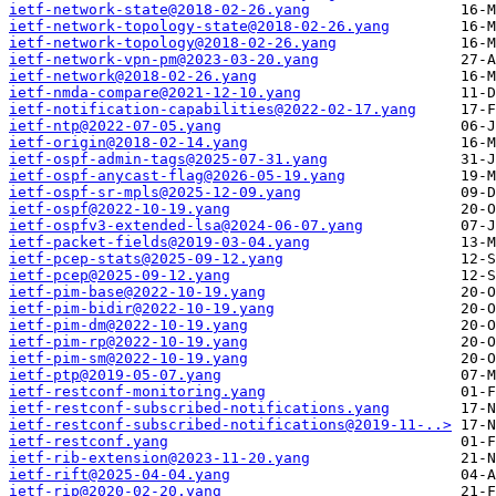
ietf-network-state@2018-02-26.yang
ietf-network-topology-state@2018-02-26.yang
ietf-network-topology@2018-02-26.yang
ietf-network-vpn-pm@2023-03-20.yang
ietf-network@2018-02-26.yang
ietf-nmda-compare@2021-12-10.yang
ietf-notification-capabilities@2022-02-17.yang
ietf-ntp@2022-07-05.yang
ietf-origin@2018-02-14.yang
ietf-ospf-admin-tags@2025-07-31.yang
ietf-ospf-anycast-flag@2026-05-19.yang
ietf-ospf-sr-mpls@2025-12-09.yang
ietf-ospf@2022-10-19.yang
ietf-ospfv3-extended-lsa@2024-06-07.yang
ietf-packet-fields@2019-03-04.yang
ietf-pcep-stats@2025-09-12.yang
ietf-pcep@2025-09-12.yang
ietf-pim-base@2022-10-19.yang
ietf-pim-bidir@2022-10-19.yang
ietf-pim-dm@2022-10-19.yang
ietf-pim-rp@2022-10-19.yang
ietf-pim-sm@2022-10-19.yang
ietf-ptp@2019-05-07.yang
ietf-restconf-monitoring.yang
ietf-restconf-subscribed-notifications.yang
ietf-restconf-subscribed-notifications@2019-11-..>
ietf-restconf.yang
ietf-rib-extension@2023-11-20.yang
ietf-rift@2025-04-04.yang
ietf-rip@2020-02-20.yang