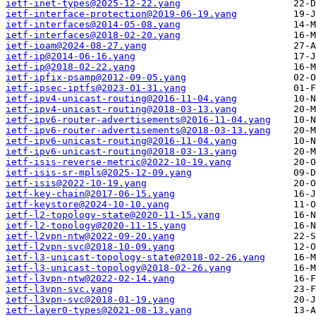
ietf-inet-types@2025-12-22.yang
ietf-interface-protection@2019-06-19.yang
ietf-interfaces@2014-05-08.yang
ietf-interfaces@2018-02-20.yang
ietf-ioam@2024-08-27.yang
ietf-ip@2014-06-16.yang
ietf-ip@2018-02-22.yang
ietf-ipfix-psamp@2012-09-05.yang
ietf-ipsec-iptfs@2023-01-31.yang
ietf-ipv4-unicast-routing@2016-11-04.yang
ietf-ipv4-unicast-routing@2018-03-13.yang
ietf-ipv6-router-advertisements@2016-11-04.yang
ietf-ipv6-router-advertisements@2018-03-13.yang
ietf-ipv6-unicast-routing@2016-11-04.yang
ietf-ipv6-unicast-routing@2018-03-13.yang
ietf-isis-reverse-metric@2022-10-19.yang
ietf-isis-sr-mpls@2025-12-09.yang
ietf-isis@2022-10-19.yang
ietf-key-chain@2017-06-15.yang
ietf-keystore@2024-10-10.yang
ietf-l2-topology-state@2020-11-15.yang
ietf-l2-topology@2020-11-15.yang
ietf-l2vpn-ntw@2022-09-20.yang
ietf-l2vpn-svc@2018-10-09.yang
ietf-l3-unicast-topology-state@2018-02-26.yang
ietf-l3-unicast-topology@2018-02-26.yang
ietf-l3vpn-ntw@2022-02-14.yang
ietf-l3vpn-svc.yang
ietf-l3vpn-svc@2018-01-19.yang
ietf-layer0-types@2021-08-13.yang