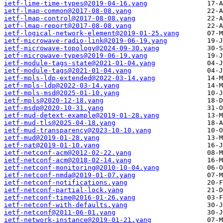
ietf-lime-time-types@2019-04-16.yang
ietf-lmap-common@2017-08-08.yang
ietf-lmap-control@2017-08-08.yang
ietf-lmap-report@2017-08-08.yang
ietf-logical-network-element@2019-01-25.yang
ietf-microwave-radio-link@2019-06-19.yang
ietf-microwave-topology@2024-09-30.yang
ietf-microwave-types@2019-06-19.yang
ietf-module-tags-state@2021-01-04.yang
ietf-module-tags@2021-01-04.yang
ietf-mpls-ldp-extended@2022-03-14.yang
ietf-mpls-ldp@2022-03-14.yang
ietf-mpls-msd@2025-01-10.yang
ietf-mpls@2020-12-18.yang
ietf-msdp@2020-10-31.yang
ietf-mud-detext-example@2019-01-28.yang
ietf-mud-tls@2025-04-18.yang
ietf-mud-transparency@2023-10-10.yang
ietf-mud@2019-01-28.yang
ietf-nat@2019-01-10.yang
ietf-netconf-acm@2012-02-22.yang
ietf-netconf-acm@2018-02-14.yang
ietf-netconf-monitoring@2010-10-04.yang
ietf-netconf-nmda@2019-01-07.yang
ietf-netconf-notifications.yang
ietf-netconf-partial-lock.yang
ietf-netconf-time@2016-01-26.yang
ietf-netconf-with-defaults.yang
ietf-netconf@2011-06-01.yang
ietf-network-instance@2019-01-21.yang