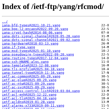
Index of /ietf-ftp/yang/rfcmod/
../
iana-bfd-types@2021-10-21.yang
iana-bgp-l2-encaps@2022-09-20.yang
iana-crypt-hash@2014-08-06.yang
iana-dots-signal-channel@2020-05-28.yang
iana-dots-signal-channel@2021-09-02.yang
iana-hardware@2018-03-13.yang
iana-if-type.yang
iana-msd-types@2025-01-10.yang
iana-pseudowire-types@2022-09-20.yang
iana-routing-types@2017-12-04.yang
iana-ssh-HNAME-algs.yang
iana-template@2023-12-08.yang
iana-tls-profile@2025-04-18.yang
iana-tunnel-type@2019-11-16.yang
ietf-ac-common@2025-09-29.yang
ietf-ac-glue@2025-09-29.yang
ietf-ac-ntw@2025-09-29.yang
ietf-ac-svc@2025-09-29.yang
ietf-access-control-list@2019-03-04.yang
ietf-acl-enh@2025-12-22.yang
ietf-acl-tls@2025-04-18.yang
ietf-acldns@2019-01-28.yang
ietf-alarms-x733@2019-09-11.yang