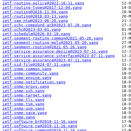
ietf-routing-policy@2021-10-11.yang
ietf-routing-types@2017-12-04.yang
ietf-routing@2016-11-04.yang
ietf-routing@2018-03-13.yang
ietf-sap-ntw@2023-06-20.yang
ietf-schc-compound-ack@2023-07-26.yang
ietf-schc@2023-03-01.yang
ietf-schedule@2026-03-10.yang
ietf-segment-routing-common@2021-05-26.yang
ietf-segment-routing-mpls@2021-05-26.yang
ietf-segment-routing@2021-05-26.yang
ietf-service-assurance-device@2023-07-11.yang
ietf-service-assurance-interface@2023-07-11.yang
ietf-service-assurance@2023-07-11.yang
ietf-sid-file@2024-07-31.yang
ietf-snmp-common.yang
ietf-snmp-community.yang
ietf-snmp-engine.yang
ietf-snmp-notification.yang
ietf-snmp-proxy.yang
ietf-snmp-ssh.yang
ietf-snmp-target.yang
ietf-snmp-tls.yang
ietf-snmp-tsm.yang
ietf-snmp-usm.yang
ietf-snmp-vacm.yang
ietf-snmp.yang
ietf-softwire-br@2019-11-16.yang
ietf-softwire-ce@2019-11-16.yang
ietf-softwire-common@2019-11-16.yang