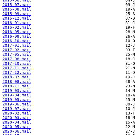
2015-06.mail
2015-07.mail
2015-08.mail
2015-09.mail
2015-12.mail
2016-01.mail
2016-02.mail
2016-05.mail
2016-08.mail
2016-10.mail
2017-01.mail
2017-02.mail
2017-05.mail
2017-06.mail
2017-10.mail
2017-11.mail
2017-12.mail
2018-07.mail
2018-08.mail
2018-11.mail
2019-03.mail
2019-04.mail
2019-05.mail
2019-06.mail
2019-07.mail
2020-02.mail
2020-03.mail
2020-04.mail
2020-05.mail
2020-06.mail